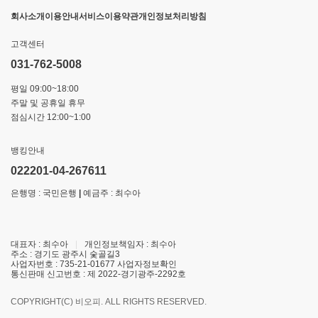
회사소개
이용안내
서비스이용약관
개인정보처리방침
고객센터
031-762-5008
평일 09:00~18:00
주말 및 공휴일 휴무
점심시간 12:00~1:00
뱅킹안내
022201-04-267611
은행명 : 국민은행
|
예금주 : 최수아
대표자 : 최수아
|
개인정보책임자 : 최수아
주소 : 경기도 광주시 숯골길3
사업자번호 : 735-21-01677
사업자정보확인
통신판매 신고번호 : 제 2022-경기광주-2292호
COPYRIGHT(C) 비오피. ALL RIGHTS RESERVED.