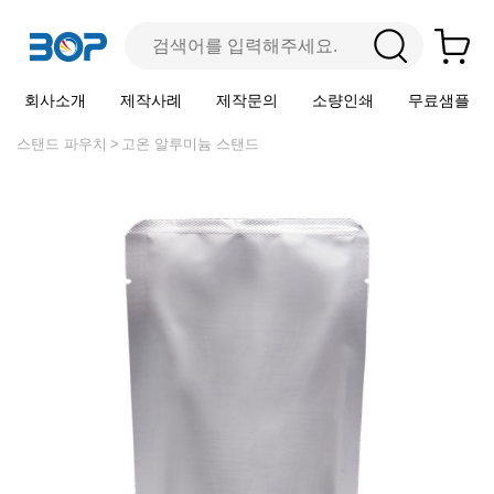
회사소개
제작사례
제작문의
소량인쇄
무료샘플
스탠드 파우치
고온 알루미늄 스탠드