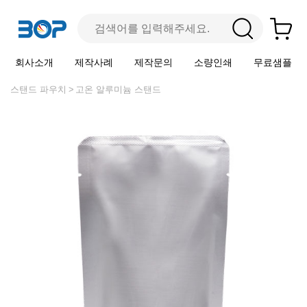
회사소개
제작사례
제작문의
소량인쇄
무료샘플
스탠드 파우치
고온 알루미늄 스탠드