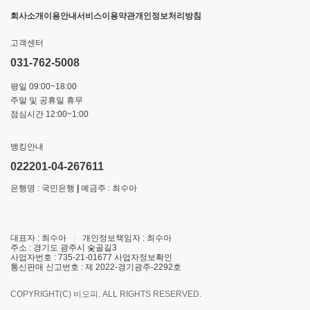
회사소개
이용안내
서비스이용약관
개인정보처리방침
고객센터
031-762-5008
평일 09:00~18:00
주말 및 공휴일 휴무
점심시간 12:00~1:00
뱅킹안내
022201-04-267611
은행명 : 국민은행
|
예금주 : 최수아
대표자 : 최수아
|
개인정보책임자 : 최수아
주소 : 경기도 광주시 숯골길3
사업자번호 : 735-21-01677
사업자정보확인
통신판매 신고번호 : 제 2022-경기광주-2292호
COPYRIGHT(C) 비오피. ALL RIGHTS RESERVED.