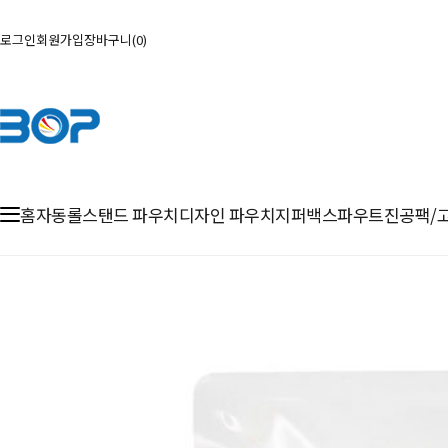
로그인
회원가입
장바구니
0
홈
자동롤
스탠드 파우치
디자인 파우치
지퍼백
스파우트
진공팩/