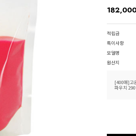
182,00
적립금
특이사항
모델명
원산지
[400매]
파우치 290*