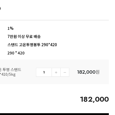
0
1%
7만원 이상 무료 배송
스탠드 고온투명봉투 290*420
290 * 420
고온 투명 스탠드
원
182,000
410/5kg
182,000