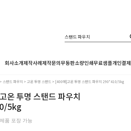
회사소개
제작사례
제작문의
무동판소량인쇄
무료샘플
개인결제
>
스탠드 파우치
>
고온 투명 스탠드
> [400매]고온 투명 스탠드 파우치 290*410/5kg
매]고온 투명 스탠드 파우치
0/5kg
 제품 포장 가능