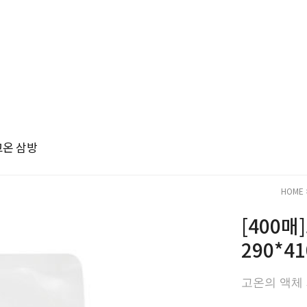
고온 삼방
HOME
[400
290*41
고온의 액체