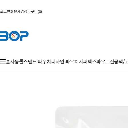
로그인
회원가입
장바구니
0
홈
자동롤
스탠드 파우치
디자인 파우치
지퍼백
스파우트
진공팩/