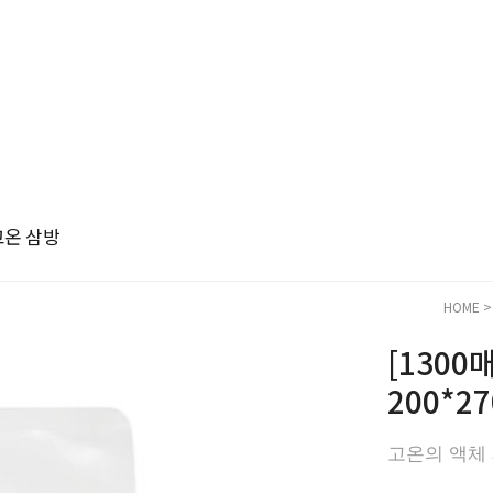
고온 삼방
HOME
[130
200*27
고온의 액체