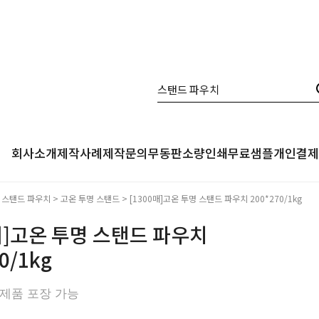
회사소개
제작사례
제작문의
무동판소량인쇄
무료샘플
개인결제
>
스탠드 파우치
>
고온 투명 스탠드
> [1300매]고온 투명 스탠드 파우치 200*270/1kg
0매]고온 투명 스탠드 파우치
0/1kg
 제품 포장 가능