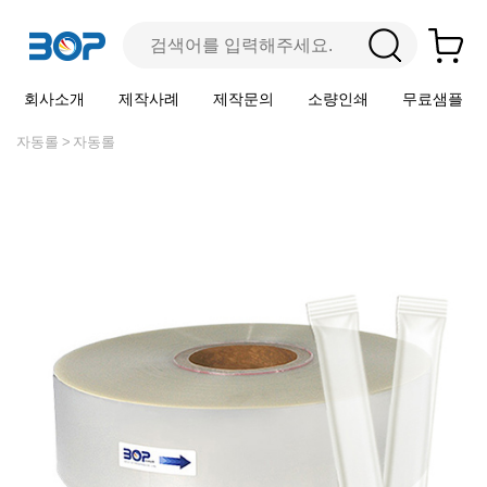
회사소개
제작사례
제작문의
소량인쇄
무료샘플
자동롤
자동롤