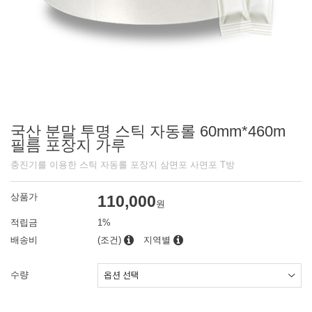
국산 분말 투명 스틱 자동롤 60mm*460m
필름 포장지 가루
충진기를 이용한 스틱 자동롤 포장지 삼면포 사면포 T방
상품가
110,000
원
적립금
1%
배송비
(조건)
지역별
수량