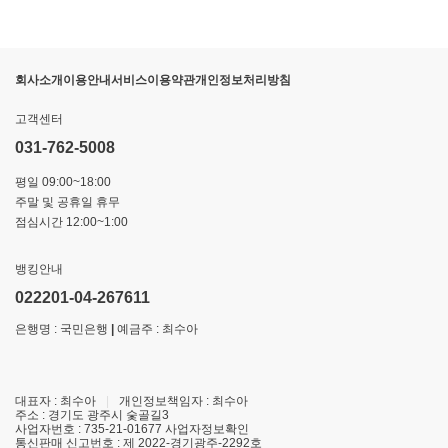
회사소개
이용안내
서비스이용약관
개인정보처리방침
고객센터
031-762-5008
평일 09:00~18:00
주말 및 공휴일 휴무
점심시간 12:00~1:00
뱅킹안내
022201-04-267611
은행명 : 국민은행
|
예금주 : 최수아
대표자 : 최수아
|
개인정보책임자 : 최수아
주소 : 경기도 광주시 숯골길3
사업자번호 : 735-21-01677
사업자정보확인
통신판매 신고번호 : 제 2022-경기광주-2292호