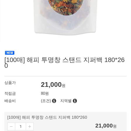
[100매] 해피 투명창 스탠드 지퍼백 180*26
0
상품가
21,000
원
적립금
80원
배송비
(조건)
지역별
[100매] 해피 투명창 스탠드 지퍼백 180*260
21,000
원