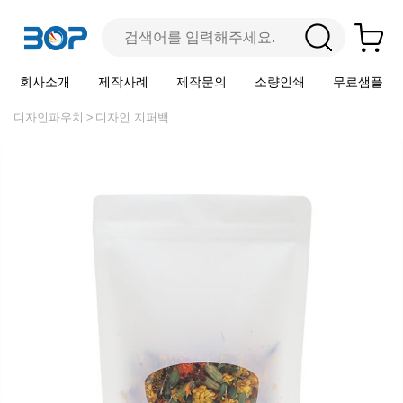
회사소개
제작사례
제작문의
소량인쇄
무료샘플
디자인파우치
디자인 지퍼백