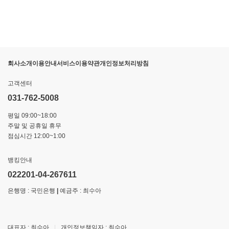
회사소개
이용안내
서비스이용약관
개인정보처리방침
고객센터
031-762-5008
평일 09:00~18:00
주말 및 공휴일 휴무
점심시간 12:00~1:00
뱅킹안내
022201-04-267611
은행명 : 국민은행
|
예금주 : 최수아
대표자 : 최수아
|
개인정보책임자 : 최수아