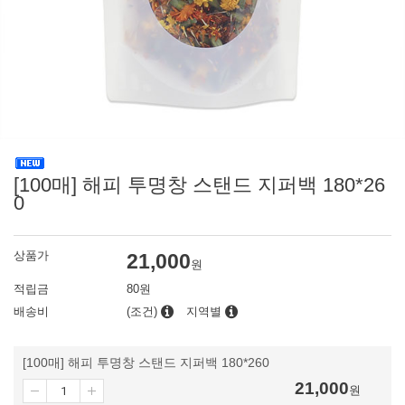
[100매] 해피 투명창 스탠드 지퍼백 180*26
0
상품가
21,000
원
적립금
80원
배송비
(조건)
지역별
[100매] 해피 투명창 스탠드 지퍼백 180*260
21,000
원