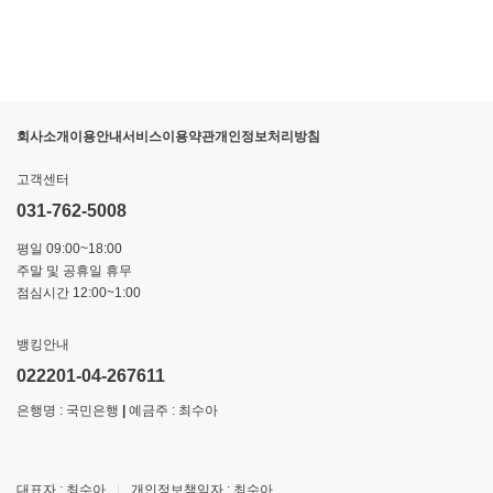
회사소개
이용안내
서비스이용약관
개인정보처리방침
고객센터
031-762-5008
평일 09:00~18:00
주말 및 공휴일 휴무
점심시간 12:00~1:00
뱅킹안내
022201-04-267611
은행명 : 국민은행
|
예금주 : 최수아
대표자 : 최수아
|
개인정보책임자 : 최수아