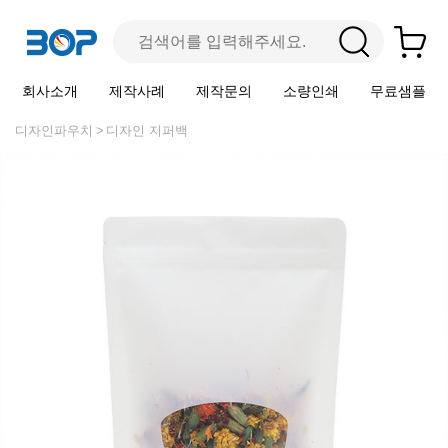
회사소개
제작사례
제작문의
소량인쇄
무료샘플
디자인파우치
디자인 지퍼백