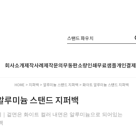
회사소개
제작사례
제작문의
무동판소량인쇄
무료샘플
개인결제
HOME
>
지퍼백
>
알루미늄 스탠드 지퍼백
> 화이트 알루미늄 스탠드 지퍼백
알루미늄 스탠드 지퍼백
지｜겉면은 화이트 컬러 내면은 알루미늄으로 되어있는
백