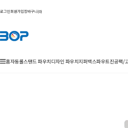
로그인
회원가입
장바구니
0
홈
자동롤
스탠드 파우치
디자인 파우치
지퍼백
스파우트
진공팩/