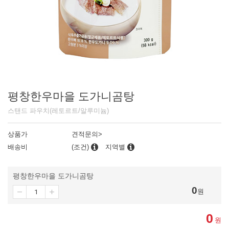
평창한우마을 도가니곰탕
스탠드 파우치(레토르트/알루미늄)
상품가
견적문의>
배송비
(조건)
지역별
평창한우마을 도가니곰탕
0
원
0
원