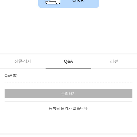
가루포장,가루포장지,롤파우치,롤포장지,분말봉투,분말스틱,분말자동롤,
분말포장지,스틱봉투,스틱자동롤,스틱파우치,스틱포장지,액상스틱,액상스
틱포장지,액상자동롤,은박스틱,은박자동롤,자동롤,자동롤포장지,파우더스
틱, 홍삼스틱포장지,홍삼파우치,환스틱포장지,환포장지
상품상세
Q&A
리뷰
Q&A (0)
문의하기
등록된 문의가 없습니다.