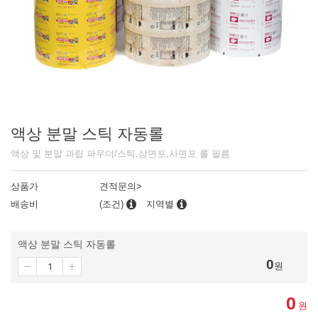
액상 분말 스틱 자동롤
액상 및 분말 과립 파우더/스틱,삼면포,사면포 롤 필름
상품가
견적문의>
배송비
(조건)
지역별
액상 분말 스틱 자동롤
0
원
0
원