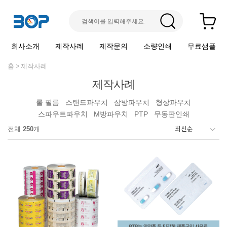
회사소개
제작사례
제작문의
소량인쇄
무료샘플
홈
제작사례
제작사례
롤 필름
스탠드파우치
삼방파우치
형상파우치
스파우트파우치
M방파우치
PTP
무동판인쇄
전체
250
개