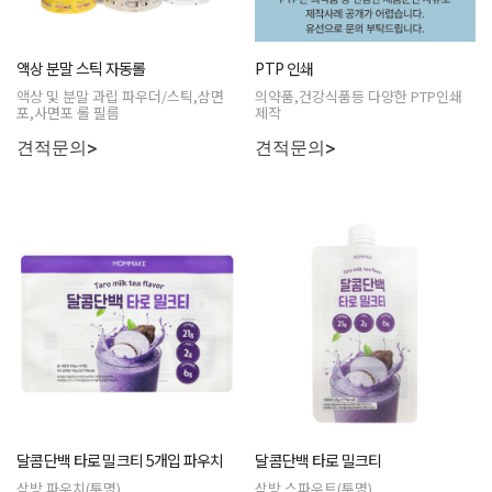
액상 분말 스틱 자동롤
PTP 인쇄
액상 및 분말 과립 파우더/스틱,삼면
의약품,건강식품등 다양한 PTP인쇄
포,사면포 롤 필름
제작
견적문의>
견적문의>
달콤단백 타로 밀크티 5개입 파우치
달콤단백 타로 밀크티
삼방 파우치(투명)
삼방 스파우트(투명)