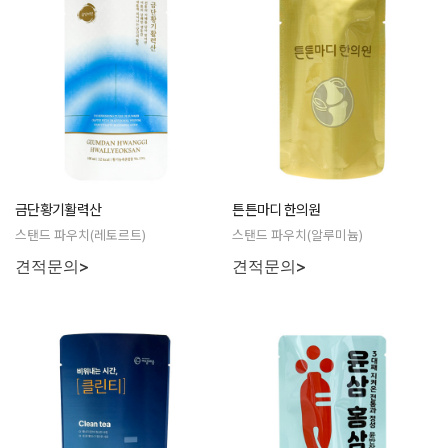
금단황기활력산
튼튼마디 한의원
스탠드 파우치(레토르트)
스탠드 파우치(알루미늄)
견적문의>
견적문의>