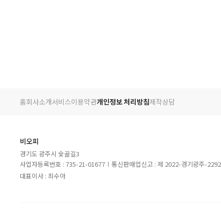
홈
회사소개
서비스
이용약관
개인정보 처리방침
제작상담
비오피
경기도 광주시 숯골길3
사업자등록번호 : 735-21-01677
통신판매업신고 : 제 2022-경기광주-229
대표이사 : 최수아