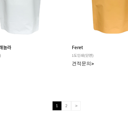
그래놀라
Feret
)
1도인쇄(단면)
>
견적문의>
1
2
>>