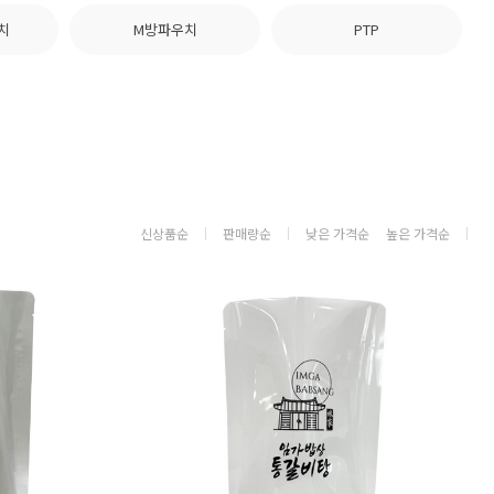
치
M방파우치
PTP
신상품순
판매량순
낮은 가격순
높은 가격순