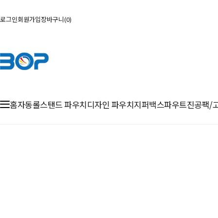
로그인
회원가입
장바구니
0
홈
자동롤
스탠드 파우치
디자인 파우치
지퍼백
스파우트
진공팩/