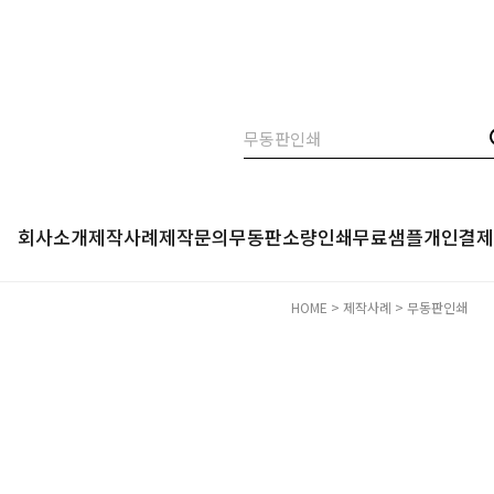
회사소개
제작사례
제작문의
무동판소량인쇄
무료샘플
개인결제
HOME
>
제작사례
>
무동판인쇄