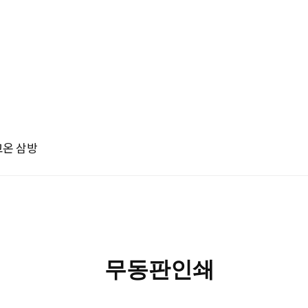
고온 삼방
무동판인쇄