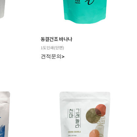
동결건조 바나나
1도인쇄(단면)
견적문의>