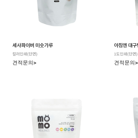
세사파이버 미숫가루
아침엔 대구
컬러인쇄(단면)
1도인쇄(단면)
견적문의>
견적문의