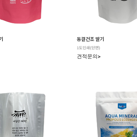
기
동결건조 딸기
1도인쇄(단면)
>
견적문의>