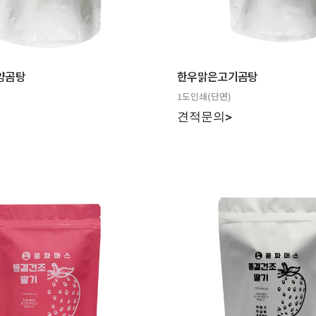
양곰탕
한우맑은고기곰탕
1도인쇄(단면)
>
견적문의>