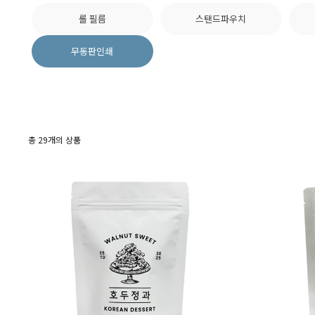
롤 필름
스탠드파우치
무동판인쇄
총
29
개의 상품