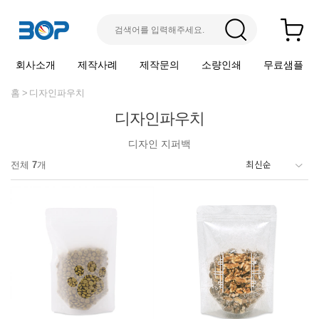
회사소개
제작사례
제작문의
소량인쇄
무료샘플
홈
디자인파우치
디자인파우치
디자인 지퍼백
전체
7
개